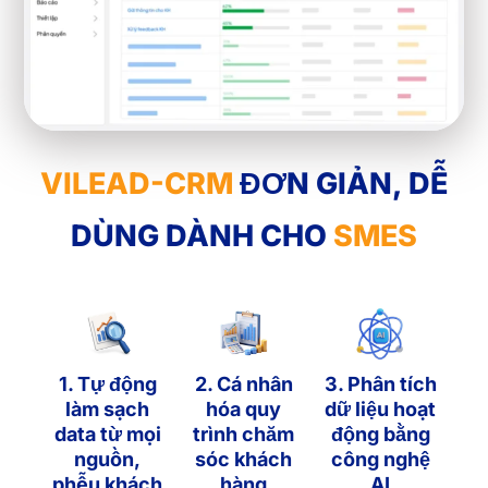
VILEAD-CRM
ĐƠN GIẢN, DỄ
DÙNG DÀNH CHO
SMES
1. Tự động
2. Cá nhân
3. Phân tích
làm sạch
hóa quy
dữ liệu hoạt
data từ mọi
trình chăm
động bằng
nguồn,
sóc khách
công nghệ
phễu khách
hàng
AI