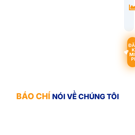
ĐĂ
K
MI
P
BÁO CHÍ
NÓI VỀ CHÚNG TÔI