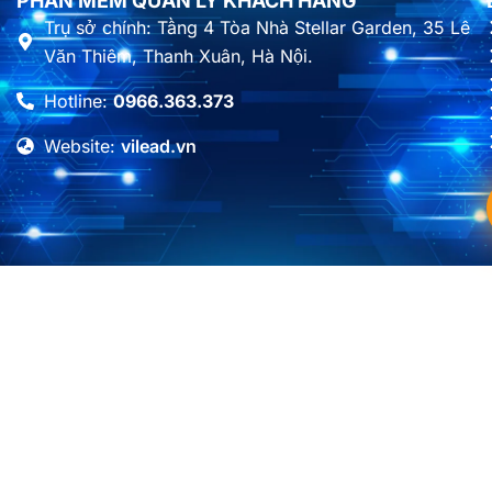
PHẦN MỀM QUẢN LÝ KHÁCH HÀNG
Trụ sở chính: Tầng 4 Tòa Nhà Stellar Garden, 35 Lê
Văn Thiêm, Thanh Xuân, Hà Nội.
Hotline:
0966.363.373
Website:
vilead.vn