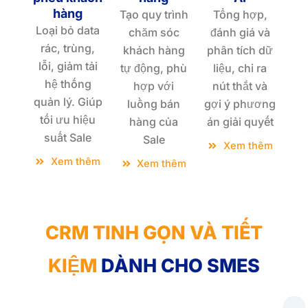
hàng
Tạo quy trình
Tổng hợp,
Loại bỏ data
chăm sóc
đánh giá và
rác, trùng,
khách hàng
phân tích dữ
lỗi, giảm tải
tự động, phù
liệu, chỉ ra
hệ thống
hợp với
nút thắt và
quản lý. Giúp
luồng bán
gợi ý phương
tối ưu hiệu
hàng của
án giải quyết
suất Sale
Sale
Xem thêm
Xem thêm
Xem thêm
CRM TINH GỌN VÀ TIẾT
KIỆM
DÀNH CHO SMES