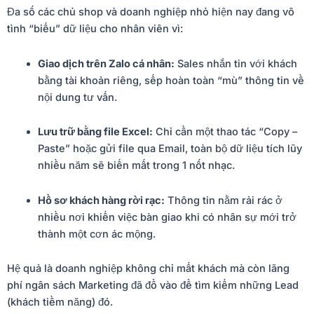
Đa số các chủ shop và doanh nghiệp nhỏ hiện nay đang vô
tình “biếu” dữ liệu cho nhân viên vì:
Giao dịch trên Zalo cá nhân:
Sales nhắn tin với khách
bằng tài khoản riêng, sếp hoàn toàn “mù” thông tin về
nội dung tư vấn.
Lưu trữ bằng file Excel:
Chỉ cần một thao tác “Copy –
Paste” hoặc gửi file qua Email, toàn bộ dữ liệu tích lũy
nhiều năm sẽ biến mất trong 1 nốt nhạc.
Hồ sơ khách hàng rời rạc:
Thông tin nằm rải rác ở
nhiều nơi khiến việc bàn giao khi có nhân sự mới trở
thành một cơn ác mộng.
Hệ quả là doanh nghiệp không chỉ mất khách mà còn lãng
phí ngân sách Marketing đã đổ vào để tìm kiếm những Lead
(khách tiềm năng) đó.