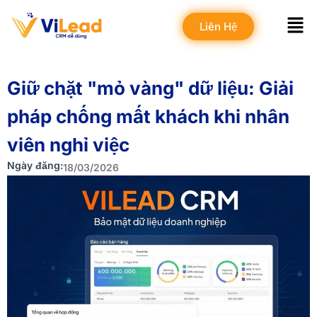
Skip
Men
to
Liên Hệ
content
Giữ chặt "mỏ vàng" dữ liệu: Giải
pháp chống mất khách khi nhân
viên nghỉ việc
Ngày đăng:
18/03/2026