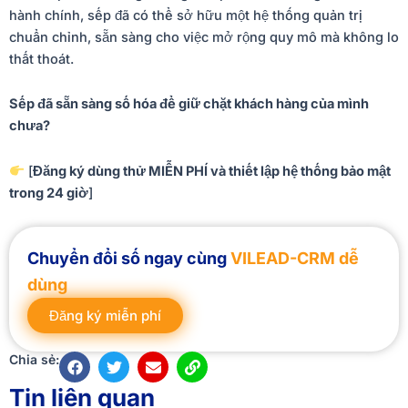
hành chính, sếp đã có thể sở hữu một hệ thống quản trị
chuẩn chỉnh, sẵn sàng cho việc mở rộng quy mô mà không lo
thất thoát.
Sếp đã sẵn sàng số hóa để giữ chặt khách hàng của mình
chưa?
[
Đăng ký dùng thử MIỄN PHÍ và thiết lập hệ thống bảo mật
trong 24 giờ
]
Chuyển đổi số ngay cùng
VILEAD-CRM dễ
dùng
Đăng ký miễn phí
F
T
E
L
Chia sẻ:
a
w
n
i
c
i
v
n
Tin liên quan
e
t
e
k