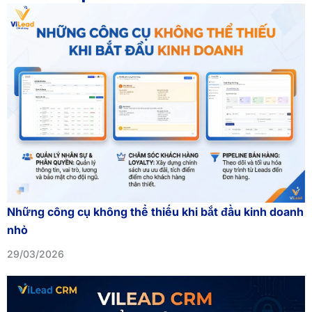
b
t
l
o
e
o
o
r
p
k
e
Những công cụ không thể thiếu khi bắt đầu kinh doanh
nhỏ
29/03/2026