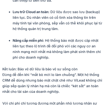
can thiệp từ bên thứ ba.
Lưu trữ Cloud an toàn:
Dữ liệu được sao lưu (backup)
liên tục. Dù nhân viên có cố tình xóa thông tin trên
máy tính tại văn phòng, sếp vẫn có thể khôi phục lại từ
hệ thống quản trị trung tâm.
Nâng cấp miễn phí:
Hệ thống bảo mật được cập nhật
liên tục theo lộ trình để đối phó với các nguy cơ an
ninh mạng mới nhất mà không làm phát sinh thêm chi
phí cho doanh nghiệp.
Kết luận: Bảo vệ dữ liệu là bảo vệ sự sống còn
Đừng để đến khi “mất bò mới lo làm chuồng”. Một hệ thống
CRM dễ dùng nhưng bảo mật chặt chẽ như ViLead không chỉ
giúp sếp quản lý nhàn hạ mà còn là chiếc “két sắt” an toàn
nhất cho tài sản của doanh nghiệp.
Với chi phí chỉ tương đương một phần nhỏ lương nhân sự