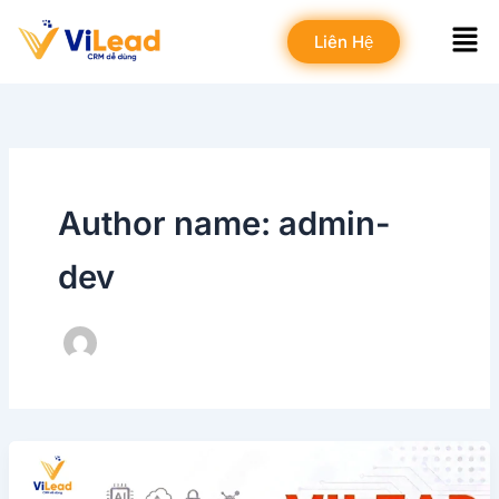
Skip
Men
to
Liên Hệ
content
Author name: admin-
dev